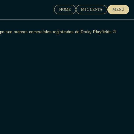
HOME
MI CUENTA
MENÚ
tipo son marcas comerciales registradas de
Druky Playfields ®