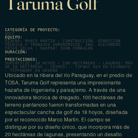
Taruma Golf
CATEGORÍA DE PROYECTO:
GOLF -
EQUIPO:
DISEÑO: MARCO MARTIN ; CONSTRUCCIÓN, DIRECCIÓN
TÉCNICA Y TRABAJOS AGRONÓMICOS: ING. ALEJANDRO
FRIAS SILVA ; SHAPER: JUAN CORBALÁN
DURACIÓN:
-
PRESTACIONES:
SUPERFICIE: 18 HOYOS - 100 HECTÁREAS - LAGUNAS: MÁS
DE 20 HECTÁREAS - CÉSPED: - TIFWAY 419 EN FAIRWAYS
- TIFFDWARF EN GREENS
Ubicado en la ribera del río Paraguay, en el predio de
TOSA, Taruma Golf representa una impresionante
hazaña de ingeniería y paisajismo. A través de una
innovadora técnica de dragado, 100 hectáreas de
terreno pantanoso fueron transformadas en una
espectacular cancha de golf de 18 hoyos, diseñada
por el reconocido Marco Martin. El campo se
distingue por su diseño único, que incorpora más de
20 hectáreas de lagunas, presentando un desafío