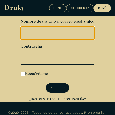
Skip
HOME
MI CUENTA
MENÚ
to
content
Nombre de usuario o correo electrónico
Contraseña
Recuérdame
ACCEDER
¿HAS OLVIDADO TU CONTRASEÑA?
©2020-2026 | Todos los derechos reservados. Prohibida la