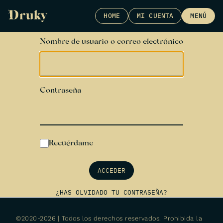
Skip
HOME
MI CUENTA
MENÚ
to
content
Nombre de usuario o correo electrónico
Contraseña
Recuérdame
ACCEDER
¿HAS OLVIDADO TU CONTRASEÑA?
©2020-2026 | Todos los derechos reservados. Prohibida la