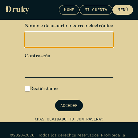
Skip
HOME
MI CUENTA
MENÚ
to
content
Nombre de usuario o correo electrónico
Contraseña
Recuérdame
ACCEDER
¿HAS OLVIDADO TU CONTRASEÑA?
©2020-2026 | Todos los derechos reservados. Prohibida la