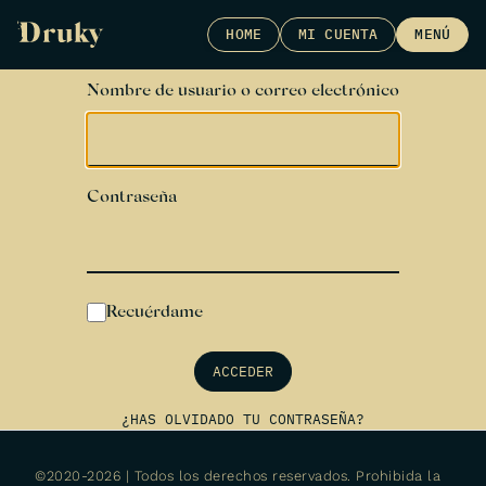
Skip
HOME
MI CUENTA
MENÚ
to
content
Nombre de usuario o correo electrónico
Contraseña
Recuérdame
ACCEDER
¿HAS OLVIDADO TU CONTRASEÑA?
©2020-2026 | Todos los derechos reservados. Prohibida la