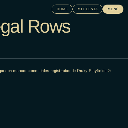
HOME
MI CUENTA
MENÚ
gal Rows
tipo son marcas comerciales registradas de
Druky Playfields ®