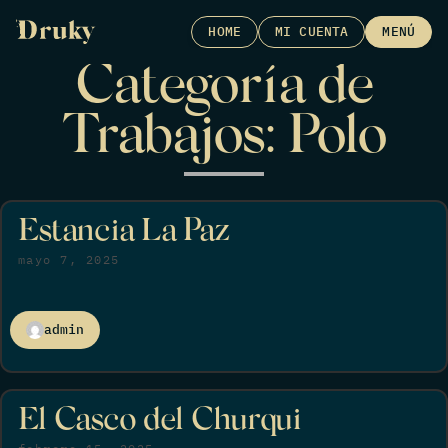
Skip
HOME
MI CUENTA
MENÚ
to
content
Categoría de
Trabajos:
Polo
Estancia La Paz
mayo 7, 2025
admin
El Casco del Churqui